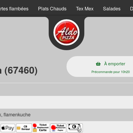
rtes flambées
Plats Chauds
Tex Mex
Salades
D
s
À emporter
 (67460)
Précommande pour 10h20
ex, flamenkuche