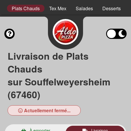
es
Plats Chauds
Tex Mex
Salades
Desserts
Livraison de Plats
Chauds
sur Souffelweyersheim
(67460)
Actuellement fermé...
À emporter
Livraison