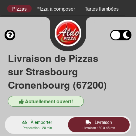
s
Pizzas
Pizza à composer
Tartes flambées
Pla
Livraison de Pizzas
sur Strasbourg
Cronenbourg (67200)
Actuellement ouvert!
À emporter
Livraison
Préparation : 20 min
Livraison : 30 à 45 mn