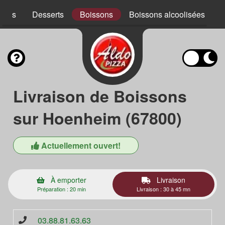
ades
Desserts
Boissons
Boissons alcoolisées
Livraison de Boissons
sur Hoenheim (67800)
Actuellement ouvert!
À emporter
Livraison
Préparation : 20 min
Livraison : 30 à 45 mn
03.88.81.63.63