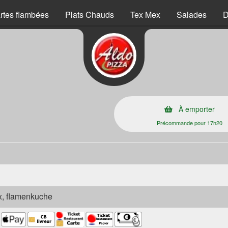
rtes flambées
Plats Chauds
Tex Mex
Salades
D
À emporter
Précommande pour 17h20
ex, flamenkuche