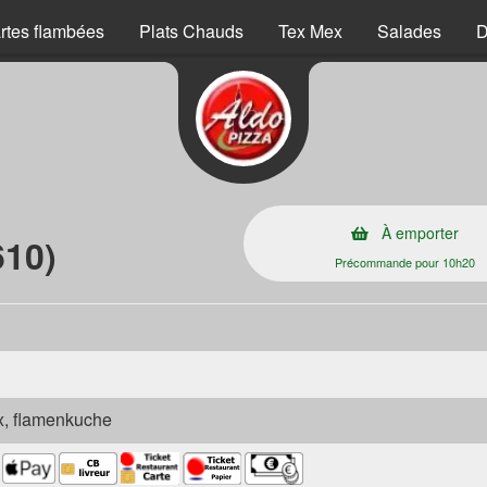
rtes flambées
Plats Chauds
Tex Mex
Salades
D
s
À emporter
610)
Précommande pour 10h20
ex, flamenkuche