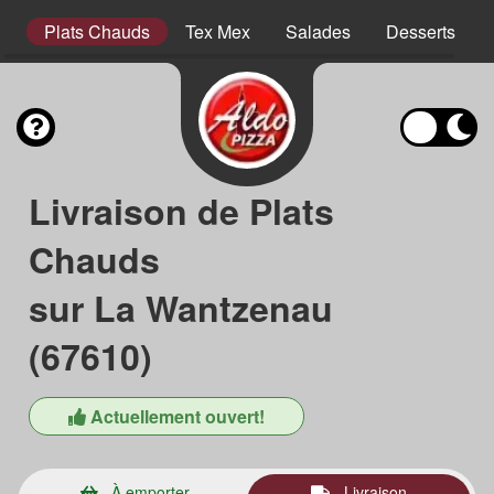
es
Plats Chauds
Tex Mex
Salades
Desserts
Livraison de Plats
Chauds
sur La Wantzenau
(67610)
Actuellement ouvert!
À emporter
Livraison