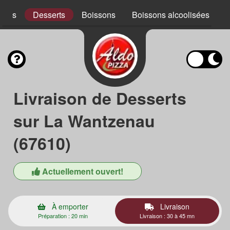
ades
Desserts
Boissons
Boissons alcoolisées
Livraison de Desserts
sur La Wantzenau
(67610)
Actuellement ouvert!
À emporter
Livraison
Préparation : 20 min
Livraison : 30 à 45 mn