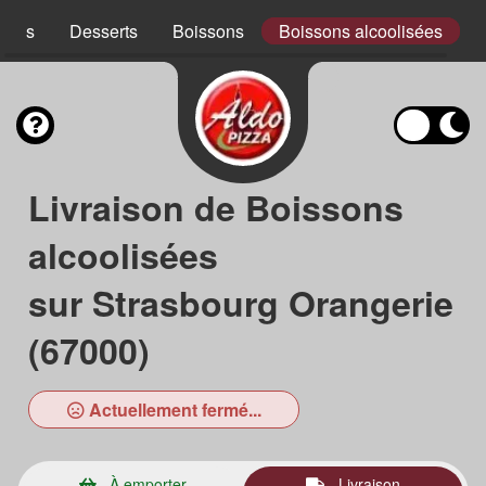
ades
Desserts
Boissons
Boissons alcoolisées
Livraison de Boissons
alcoolisées
sur Strasbourg Orangerie
(67000)
Actuellement fermé...
À emporter
Livraison