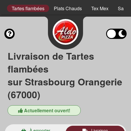
er
Tartes flambées
Plats Chauds
Tex Mex
Salad
Livraison de Tartes
flambées
sur Strasbourg Orangerie
(67000)
Actuellement ouvert!
À emporter
Livraison