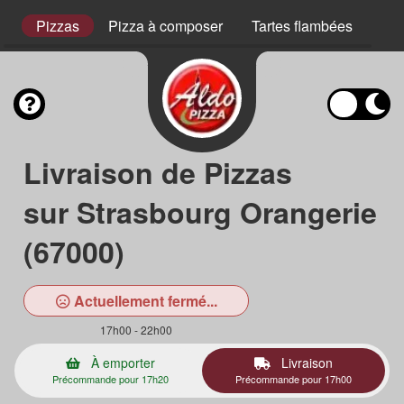
s
Pizzas
Pizza à composer
Tartes flambées
Pla
Livraison de Pizzas
sur Strasbourg Orangerie
(67000)
Actuellement fermé...
17h00 - 22h00
À emporter
Livraison
Précommande pour 17h20
Précommande pour 17h00